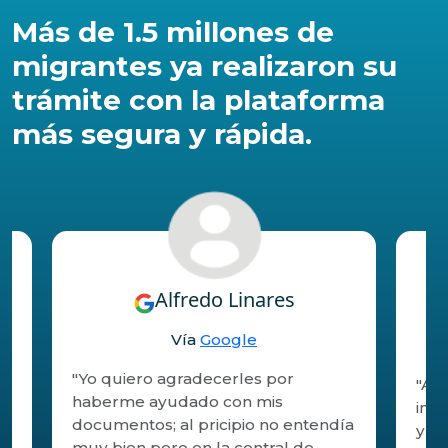
Más de 1.5 millones de
migrantes ya realizaron su
trámite con la plataforma
más segura y rápida.
Alfredo Linares
Vía
Google
"Yo quiero agradecerles por
"An
haberme ayudado con mis
int
documentos; al pricipio no entendía
y co
muy bien pero en la central de