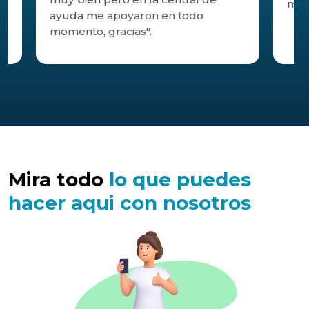
muc
ayuda me apoyaron en todo
momento, gracias".
Mira todo
lo que puedes
hacer aqui con nosotros